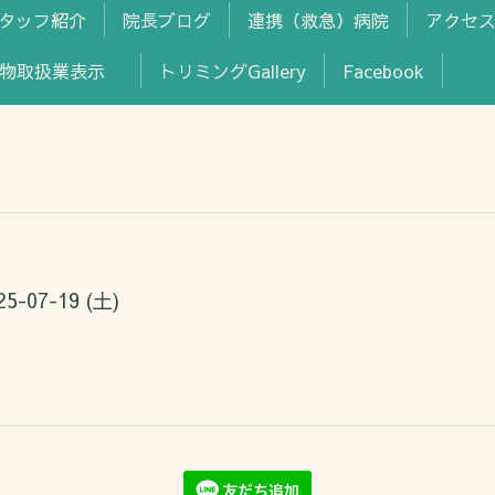
タッフ紹介
院長ブログ
連携（救急）病院
アクセ
動物取扱業表示
トリミングGallery
Facebook
25-07-19 (土)